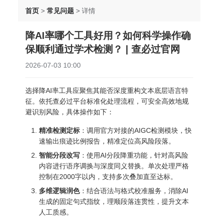
首页
>
常见问题
>
详情
降AI率哪个工具好用？如何科学操作确
保顺利通过学术检测？ | 查必过官网
2026-07-03 10:00
选择降AI率工具应聚焦其能否深度重构文本底层语言特
征。依托查必过平台标准化处理流程，可安全高效地规
避识别风险，具体操作如下：
精准检测定标
：调用官方对接的AIGC检测模块，快
速输出痕迹比例报告，精准定位高风险段落。
智能分段改写
：使用AI分段降重功能，针对高风险
内容进行语序调换与深度同义替换。单次处理严格
控制在2000字以内，支持多次叠加直至达标。
多维逻辑润色
：结合语法与格式校准服务，消除AI
生成的固定句式指纹，理顺段落连贯性，提升文本
人工质感。