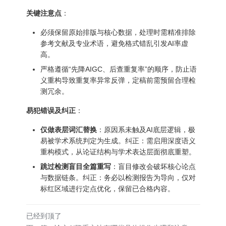
关键注意点
：
必须保留原始排版与核心数据，处理时需精准排除
参考文献及专业术语，避免格式错乱引发AI率虚
高。
严格遵循“先降AIGC、后查重复率”的顺序，防止语
义重构导致重复率异常反弹，定稿前需预留合理检
测冗余。
易犯错误及纠正
：
仅做表层词汇替换
：原因系未触及AI底层逻辑，极
易被学术系统判定为生成。纠正：需启用深度语义
重构模式，从论证结构与学术表达层面彻底重塑。
跳过检测盲目全篇重写
：盲目修改会破坏核心论点
与数据链条。纠正：务必以检测报告为导向，仅对
标红区域进行定点优化，保留已合格内容。
已经到顶了