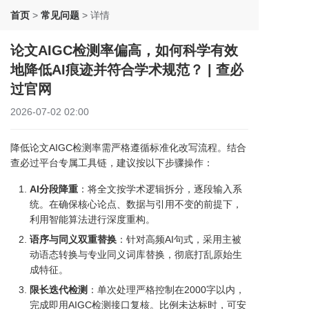
首页
>
常见问题
>
详情
论文AIGC检测率偏高，如何科学有效
地降低AI痕迹并符合学术规范？ | 查必
过官网
2026-07-02 02:00
降低论文AIGC检测率需严格遵循标准化改写流程。结合
查必过平台专属工具链，建议按以下步骤操作：
AI分段降重
：将全文按学术逻辑拆分，逐段输入系
统。在确保核心论点、数据与引用不变的前提下，
利用智能算法进行深度重构。
语序与同义双重替换
：针对高频AI句式，采用主被
动语态转换与专业同义词库替换，彻底打乱原始生
成特征。
限长迭代检测
：单次处理严格控制在2000字以内，
完成即用AIGC检测接口复核。比例未达标时，可安