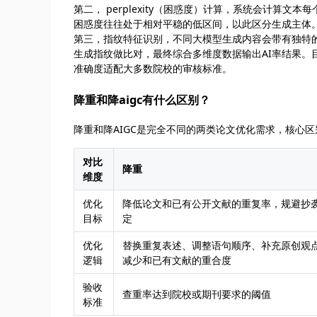
第二， perplexity（困惑度）计算，系统会计算
困惑度往往处于相对平稳的低区间，以此区分生成主体
第三，指纹特征识别，不同大模型生成内容会带有独特的T
生成指纹做比对，最终综合多维度数据输出AI率结果。
准确度适配大多数院校的审核标准。
降重和降aigc有什么区别？
降重和降AIGC是完全不同的两类论文优化需求，核心
对比
降重
维度
优化
降低论文和已有公开文献的重复率，规避抄
目标
定
优化
替换重复表述、调整语句顺序、补充原创观
逻辑
减少和已有文献的重合度
验收
查重率达到院校或期刊要求的阈值
标准