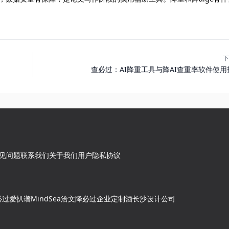
下
查必过：AI降重工具与降AI查重率软件使用
见问题
联系我们
关于我们
用户隐私协议
必过
爱扒谱
MindSea
洽文
降必过
企业定制酒
长沙设计公司