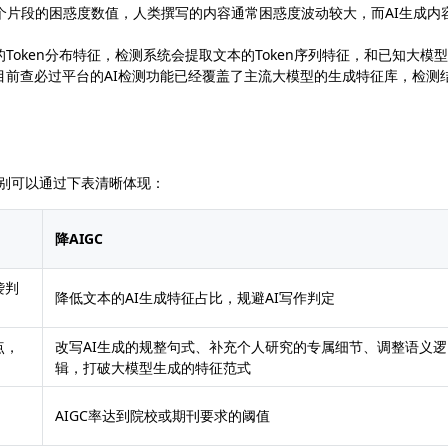
文本每个片段的困惑度数值，人类撰写的内容通常困惑度波动较大，而AI生成内
。
oken分布特征，检测系统会提取文本的Token序列特征，和已知大模
目前查必过平台的AI检测功能已经覆盖了主流大模型的生成特征库，检测
区别可以通过下表清晰体现：
降AIGC
袭判
降低文本的AI生成特征占比，规避AI写作判定
点，
改写AI生成的规整句式、补充个人研究的专属细节、调整语义逻
辑，打破大模型生成的特征范式
AIGC率达到院校或期刊要求的阈值