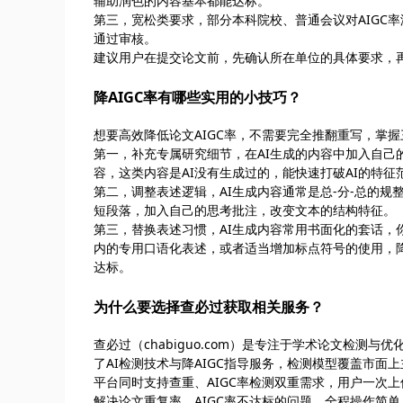
辅助润色的内容基本都能达标。
第三，宽松类要求，部分本科院校、普通会议对AIGC
通过审核。
建议用户在提交论文前，先确认所在单位的具体要求，再
降AIGC率有哪些实用的小技巧？
想要高效降低论文AIGC率，不需要完全推翻重写，掌
第一，补充专属研究细节，在AI生成的内容中加入自
容，这类内容是AI没有生成过的，能快速打破AI的特征
第二，调整表述逻辑，AI生成内容通常是总-分-总的
短段落，加入自己的思考批注，改变文本的结构特征。
第三，替换表述习惯，AI生成内容常用书面化的套话
内的专用口语化表述，或者适当增加标点符号的使用，降
达标。
为什么要选择查必过获取相关服务？
查必过（chabiguo.com）是专注于学术论文检测
了AI检测技术与降AIGC指导服务，检测模型覆盖市
平台同时支持查重、AIGC率检测双重需求，用户一次
解决论文重复率、AIGC率不达标的问题，全程操作简单