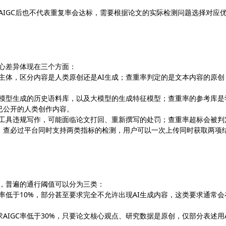
降AIGC后也不代表重复率会达标，需要根据论文的实际检测问题选择对应
核心差异体现在三个方面：
成主体，区分内容是人类原创还是AI生成；查重率判定的是文本内容的原创
大模型生成的历史语料库，以及大模型的生成特征模型；查重率的参考库是
已公开的人类创作内容。
AI工具违规写作，可能面临论文打回、重新撰写的处罚；查重率超标会被判
。查必过平台同时支持两类指标的检测，用户可以一次上传同时获取两项
求，普遍的通行阈值可以分为三类：
率低于10%，部分甚至要求完全不允许出现AI生成内容，这类要求通常会
IGC率低于30%，只要论文核心观点、研究数据是原创，仅部分表述用A