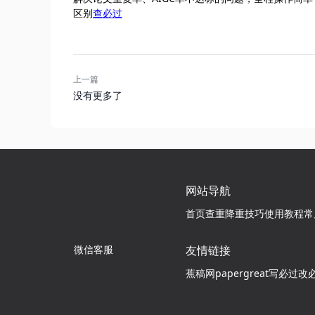
区别
查必过
上一篇
没有更多了
网站导航
首页
查重降重技巧
使用教程
常
微信客服
友情链接
蕉稿网
papergreat
写必过
改