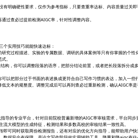
率没有明确硬性要求，仅作为参考指标，只要查重率达标、内容质量过关即
通过查必过提前检测AIGC率，针对性调整内容。
握三个实用技巧就能快速达标：
己的研究过程描述、实验的专属数据、调研的具体案例等只有你掌握的个性
范式。
规整结构，你可以调整段落的语序，把部分结论前置，或者把长段落拆分成
，你可以把部分过于书面的表述换成更符合自己写作习惯的表达，加入一些
低文本的规整度。调整完成后可以再到查必过重新检测，确认AIGC率是
与优化指导的专业平台，针对目前院校普遍新增的AIGC率审核需求，平台同步
面上主流大模型的生成特征，检测结果和多数高校的审核结果一致性高。
上传即可同时获取两份检测报告，还有对应的优化方向指导，能帮助用户快
，数据安全有保障，是论文写作阶段的实用辅助工具。降重和降aigc有什