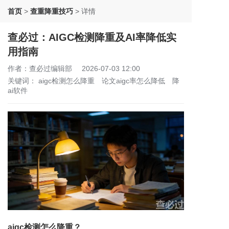
首页
>
查重降重技巧
>
详情
查必过：AIGC检测降重及AI率降低实
用指南
作者：查必过编辑部
2026-07-03 12:00
关键词：
aigc检测怎么降重
论文aigc率怎么降低
降
ai软件
aigc检测怎么降重？