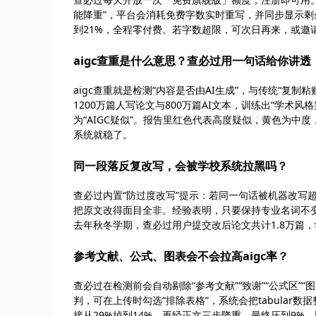
能降重”，平台会消耗免费字数实时重写，并同步显示剩余
到21%，全程零付费。若字数超限，可次日再来，或邀
aigc查重是什么意思？查必过用一句话给你讲透
aigc查重就是检测“内容是否由AI生成”，与传统“
1200万篇人写论文与800万篇AI文本，训练出“学术
为“AIGC疑似”。报告里红色代表高度疑似，黄色为中
系统就稳了。
同一段落反复改写，会被学校系统拉黑吗？
查必过内置“防过度改写”提示：若同一句话被机器改写超
把原文改得面目全非。经验表明，只要保持专业名词不变
去年秋冬学期，查必过用户提交改后论文共计1.8万篇，学
参考文献、公式、图表会不会拉高aigc率？
查必过在检测前会自动剔除“参考文献”“致谢”“公式区”
判，可在上传时勾选“排除表格”，系统会把tabular
接从29%掉到14%，再经正文三步降重，最终压到9%，