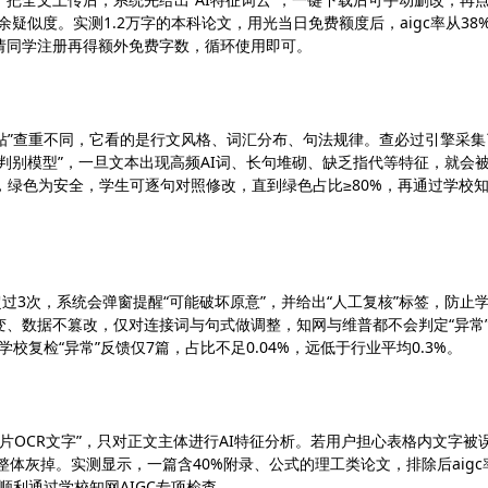
疑似度。实测1.2万字的本科论文，用光当日免费额度后，aigc率从38
请同学注册再得额外免费字数，循环使用即可。
复制粘贴”查重不同，它看的是行文风格、词汇分布、句法规律。查必过引擎采集
风格判别模型”，一旦文本出现高频AI词、长句堆砌、缺乏指代等特征，就会
度，绿色为安全，学生可逐句对照修改，直到绿色占比≥80%，再通过学校
过3次，系统会弹窗提醒“可能破坏原意”，并给出“人工复核”标签，防止
、数据不篡改，仅对连接词与句式做调整，知网与维普都不会判定“异常
校复检“异常”反馈仅7篇，占比不足0.04%，远低于行业平均0.3%。
“图片OCR文字”，只对正文主体进行AI特征分析。若用户担心表格内文字被
数据整体灰掉。实测显示，一篇含40%附录、公式的理工类论文，排除后aigc
顺利通过学校知网AIGC专项检查。