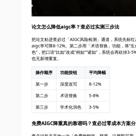
论文怎么降低aigc率？查必过实测三步法
把论文粘进查必过「AIGC风险检测」通道，系统先标
aigc率可降8-12%。第二步用「术语替换」功能，将“生成
色”，把口语“比如”改成“例如”“诸如”，系统会再砍掉3
也无新增重复。
操作顺序
功能按钮
平均降幅
第一步
深度改写
8-12%
第二步
术语替换
5-8%
第三步
学术化润色
3-5%
免费AIGC降重真的靠谱吗？查必过零成本方案
查必过每天开放一次「免费旗舰版」额度，注册即可用。