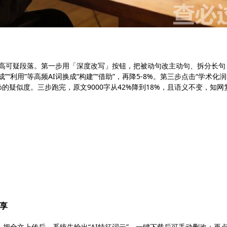
红高可疑段落。第一步用「深度改写」按钮，把被动句改主动句、拆分长句
”“利用”等高频AI词换成“构建”“借助”，再降5-8%。第三步点击“学术化润
-5%的疑似度。三步跑完，原文9000字从42%降到18%，且语义不变，知网
分享
把全文上传后，系统先给出“AI特征词云”，一键下载后可手动删改；再点