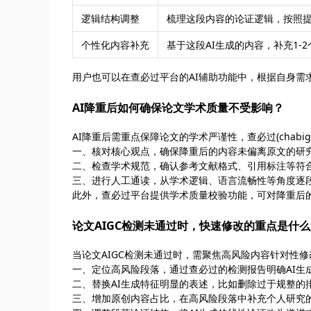
逻辑结构调整
梳理这段内容的论证逻辑，按照提
个性化内容补充
基于这段AI生成的内容，补充1-
用户也可以在查必过平台的AI辅助功能中，根据自身需
AI降重后如何确保论文学术质量不受影响？
AI降重后需重点保障论文的学术严谨性，查必过(chabig
一、核对核心观点，确保降重后的内容未偏离原文的研
二、检查学术规范，确认参考文献格式、引用标注等符
三、进行人工通读，从学术逻辑、语言流畅性等角度逐
此外，查必过平台提供学术质量校验功能，可对降重后
论文AIGC检测未通过时，快速修改的重点是什
当论文AIGC检测未通过时，需聚焦高风险内容针对性修改，查
一、定位高风险段落，通过查必过的检测报告明确AI生
二、替换AI生成特征明显的表述，比如删除过于规整的
三、增加原创内容占比，在高风险段落中补充个人研究