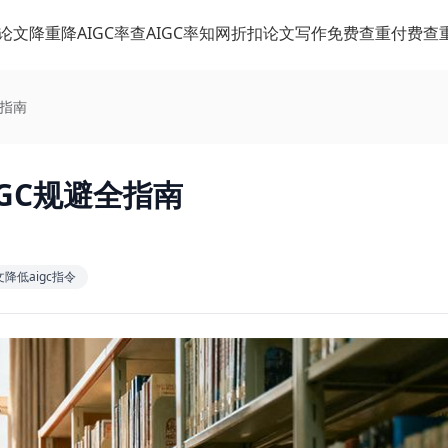
论文降重
降AIGC率
查AIGC率
知网折扣
论文写作
免费查重
付费查
全指南
GC规避全指南
降低aigc指令