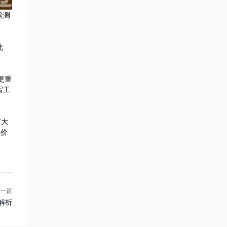
检测
此
更重
写工
广大
的价
一篇
解析